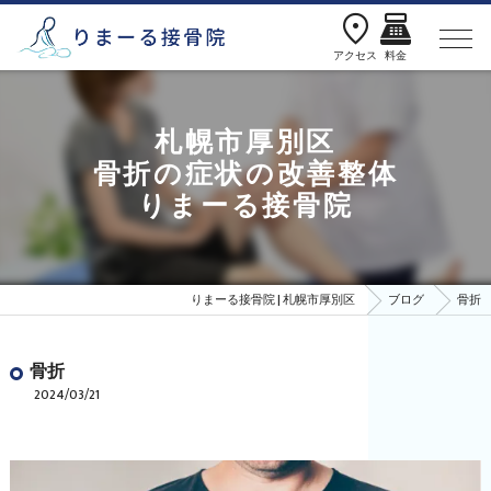
location_on
point_of_sale
アクセス
料金
札幌市厚別区
骨折の症状の改善整体
りまーる接骨院
りまーる接骨院 | 札幌市厚別区
ブログ
骨折
骨折
2024/03/21