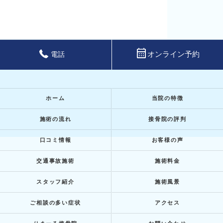
calendar_month
オンライン予約
電話
ホーム
当院の特徴
施術の流れ
接骨院の評判
口コミ情報
お客様の声
交通事故施術
施術料金
スタッフ紹介
施術風景
ご相談の多い症状
アクセス