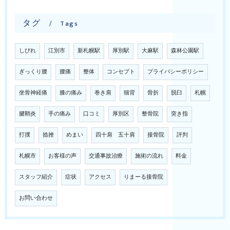
タグ
Tags
しびれ
江別市
新札幌駅
厚別駅
大麻駅
森林公園駅
ぎっくり腰
腰痛
整体
コンセプト
プライバシーポリシー
坐骨神経痛
膝の痛み
巻き肩
猫背
骨折
脱臼
札幌
腱鞘炎
手の痛み
口コミ
厚別区
整骨院
突き指
打撲
捻挫
めまい
四十肩 五十肩
接骨院
評判
札幌市
お客様の声
交通事故治療
施術の流れ
料金
スタッフ紹介
症状
アクセス
りまーる接骨院
お問い合わせ